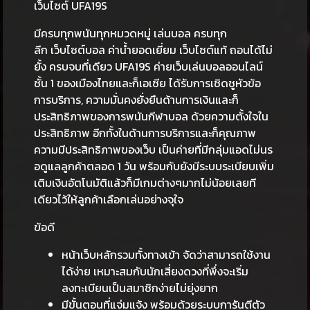
เว็บไซต์
UFA19S
มีครบทุกพนันทุกหมวดหมู่ เล่นบอล ครบทุก
ลีก เว็บไซต์บอล ค่าน้ำยอดเยี่ยม เว็บไซต์แท้ ถอนได้ไม่
ยั้ง ครบจบที่เดียว UFA19S ค่ายเว็บ
เล่นบอลออนไลน์
ชั้น 1 ของเมืองไทยและก็เอเซีย ได้รับการเชิดชูหัวข้อ
การบริการ, ความมั่นคงยั่งยืนด้านการเงินและก็
ประสิทธิภาพของการพนันกีฬาบอล ด้วยความตั้งใจใน
ประสิทธิภาพ อีกทั้งในด้านการบริการและก็คุณภาพ
ความมีประสิทธิภาพของเว็บ เป็นค่ายที่มีกลุ่มแอดไม่นร
อดูแลลูกค้าตลอด 1 วัน พร้อมกับยังมีระบบระเบียบเพิ่ม
เติมเงินอัตโนมัติแล้วก็มีเกมต่างๆมากไม่น้อยเลยที
เดียวไว้ให้ลูกค้าเลือกเล่นอย่างจุใจ
ข้อดี
หน้าเว็บหลักรวมทั้งทางเข้า จัดว่าสามารถใช้งาน
ได้ง่าย เหมาะสมกับนักเสี่ยงดวงที่พึ่งจะเริ่ม
ลงทะเบียนเป็นสมาชิกง่ายไม่ยุ่งยาก
มีขั้นตอนที่แจ่มแจ้ง พร้อมด้วยระบบการันตีตัว