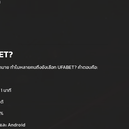
น
ET?
อกมากมาย ทำไมหลายคนถึงยังเลือก UFABET? คำตอบคือ:
1 นาที
ด้
0%
S และ Android