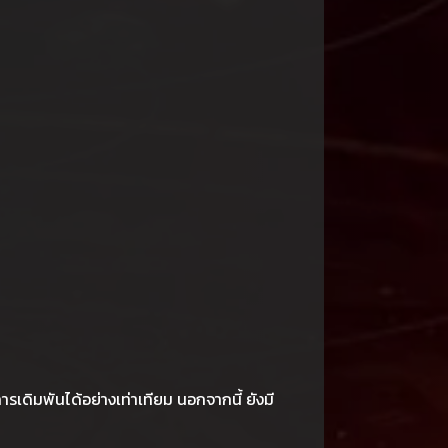
การเดิมพันได้อย่างเท่าเทียม นอกจากนี้ ยังมี