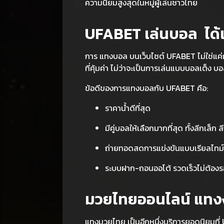
ความนิยมสูงสุดในหมู่ผู้เล่นชาวไทย
UFABET เล่นบอล ได้เง
การ แทงบอล บนเว็บไซต์ UFABET ไม่ใช่แค่ก
ที่คุ้มค่า ไม่ว่าจะเป็นการเล่นแบบบอลเต็ง บ
ข้อดีของการแทงบอลกับ UFABET คือ:
ราคาน้ำดีที่สุด
มีคู่บอลให้เลือกมากที่สุด ทั้งลีกเล็ก 
ถ่ายทอดสดการแข่งขันแบบเรียลไทม์
ระบบฝาก-ถอนออโต้ รวดเร็วไม่ต้อง
มวยไทยออนไลน์ แทงง่า
แทงมวยไทย เป็นอีกหนึ่งบริการยอดนิยมท