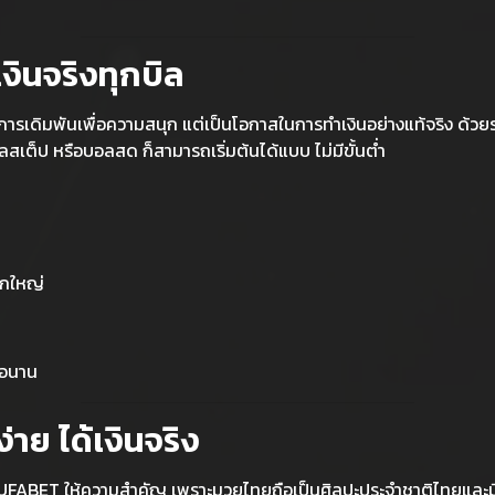
ินจริงทุกบิล
ารเดิมพันเพื่อความสนุก แต่เป็นโอกาสในการทำเงินอย่างแท้จริง ด้วยระ
อลสเต็ป หรือบอลสด ก็สามารถเริ่มต้นได้แบบ ไม่มีขั้นต่ำ
ลีกใหญ่
รอนาน
ย ได้เงินจริง
ี่ UFABET ให้ความสำคัญ เพราะมวยไทยถือเป็นศิลปะประจำชาติไทยแ