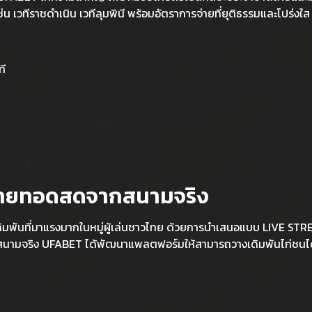
 เวทีราชดำเนิน เวทีลุมพินี พร้อมอัตราการจ่ายที่ยุติธรรมและโปร่งใส
ที
่ายทอดสดจากสนามจริง
ดิมพันที่มาแรงมากในหมู่ผู้เล่นชาวไทย ด้วยการนำเสนอแบบ LIVE STR
นามจริง UFABET ได้พัฒนาแพลตฟอร์มให้สามารถวางเดิมพันไก่ชนได้อย่