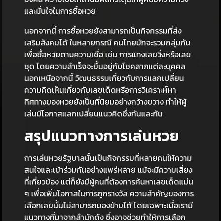
และมั่นใจในการซื้อหวย
นอกจากนี้ การซื้อหวยยังสามารถเป็นกิจกรรมที่ส่ง
เสริมสังคมได้ ในหลายกรณี คนไทยมักจะรวมกลุ่มกัน
เพื่อซื้อหวยตามความเชื่อ เช่น การแทงเลขวิ่งหรือเลข
ชุด โดยความสำเร็จจะขึ้นอยู่กับโชคลาภแต่ละบุคคล
นอกเหนือจากนี้ วัฒนธรรมเกี่ยวกับการแลกเปลี่ยน
ความคิดเห็นเกี่ยวกับเลขเด็ดหรือการวิเคราะห์หา
ทิศทางของหวยยังเป็นที่นิยมอย่างกว้างขวาง ทำให้ผู้
เล่นมีโอกาสแลกเปลี่ยนแนวคิดซึ่งกันและกัน
สรุปแนวทางการเล่นหวย
การเล่นหวยรัฐบาลนั้นเป็นกิจกรรมที่หลายคนให้ความ
สนใจและเข้าร่วมกันอย่างแพร่หลาย แม้จะมีความเสี่ยง
ที่เกี่ยวข้อง แต่ก็ยังมีผู้คนที่ต้องการค้นหาเลขเด็ดแม่น
ๆ เพื่อเพิ่มโอกาสในการถูกรางวัล ความสำคัญของการ
เลือกเลขนั้นไม่สามารถมองข้ามได้ โดยเฉพาะเมื่อเรามี
แนวทางที่มาจากสำนักดัง ซึ่งอาจช่วยทำให้การเลือก