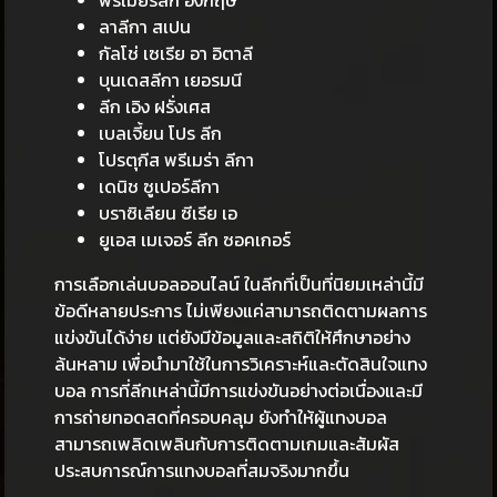
พรีเมียร์ลีก อังกฤษ
ลาลีกา สเปน
กัลโช่ เซเรีย อา อิตาลี
บุนเดสลีกา เยอรมนี
ลีก เอิง ฝรั่งเศส
เบลเจี้ยน โปร ลีก
โปรตุกีส พรีเมร่า ลีกา
เดนิช ซูเปอร์ลีกา
บราซิเลียน ซีเรีย เอ
ยูเอส เมเจอร์ ลีก ซอคเกอร์
การเลือก
เล่นบอลออนไลน์
ในลีกที่เป็นที่นิยมเหล่านี้มี
ข้อดีหลายประการ ไม่เพียงแค่สามารถติดตามผลการ
แข่งขันได้ง่าย แต่ยังมีข้อมูลและสถิติให้ศึกษาอย่าง
ล้นหลาม เพื่อนำมาใช้ในการวิเคราะห์และตัดสินใจแทง
บอล การที่ลีกเหล่านี้มีการแข่งขันอย่างต่อเนื่องและมี
การถ่ายทอดสดที่ครอบคลุม ยังทำให้ผู้แทงบอล
สามารถเพลิดเพลินกับการติดตามเกมและสัมผัส
ประสบการณ์การแทงบอลที่สมจริงมากขึ้น