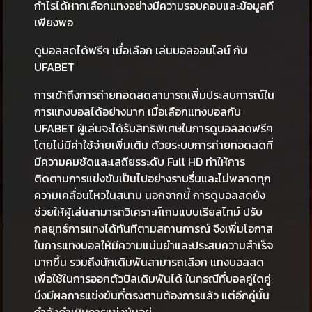
กำไรได้หากเลือกแทงอย่างมีความรอบคอบและข้อมูลที่
เพียงพอ
ดูบอลสดได้ฟรีๆ เมื่อเลือก เล่นบอลออนไลน์ กับ
UFABET
การเข้าถึงการถ่ายทอดสดสามารถเพิ่มประสบการณ์ใน
การแทงบอลได้อย่างมาก เมื่อเลือกแทงบอลกับ
UFABET
ผู้เล่นจะได้รับสิทธิพิเศษในการดูบอลสดฟรีๆ
โดยไม่มีค่าใช้จ่ายเพิ่มเติม ด้วยระบบการถ่ายทอดสดที่
มีความคมชัดและเสถียรระดับ Full HD ทำให้การ
ติดตามการแข่งขันเป็นไปอย่างราบรื่นและไม่พลาดทุก
ความเคลื่อนไหวในสนาม นอกจากนี้ การดูบอลสดยัง
ช่วยให้ผู้เล่นสามารถวิเคราะห์เกมแบบเรียลไทม์ ปรับ
กลยุทธ์การแทงได้ทันทีตามสถานการณ์ จึงเพิ่มโอกาส
ในการแทงบอลให้มีความแม่นยำและประสบความสำเร็จ
มากขึ้น รวมถึงนักเดิมพันสามารถเลือก แทงบอลสด
เพื่อใช้ในการออกตัวบิลเดิมพันได้ ในกรณีที่บอลคู่ใดคู่
นึงมีผลการแข่งขันที่ตรงตามต้องการแล้ว แต่อีกคู่นั้น