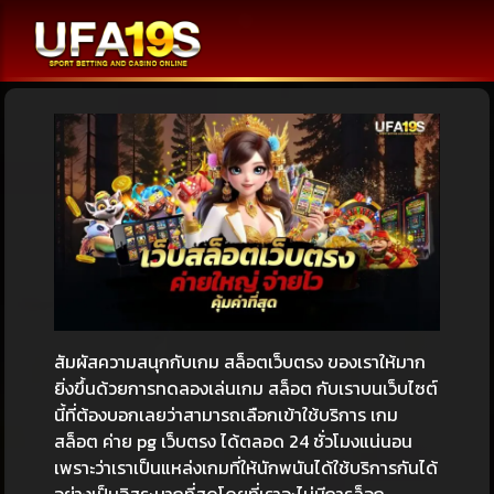
สัมผัสความสนุกกับเกม สล็อตเว็บตรง ของเราให้มาก
ยิ่งขึ้นด้วยการทดลองเล่นเกม สล็อต กับเราบนเว็บไซต์
นี้ที่ต้องบอกเลยว่าสามารถเลือกเข้าใช้บริการ เกม
สล็อต ค่าย pg เว็บตรง ได้ตลอด 24 ชั่วโมงแน่นอน
เพราะว่าเราเป็นแหล่งเกมที่ให้นักพนันได้ใช้บริการกันได้
อย่างเป็นอิสระมากที่สุดโดยที่เราจะไม่มีการล็อก