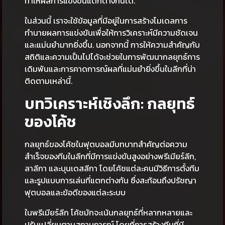
ทำให้ผลการแข่งขันแตกต่างกันได้.
ในส่วนนี้ เราจะใช้ข้อมูลที่มีอยู่ในการสร้างโมเดลการ
ทำนายผลการแข่งขันเพื่อให้การวิเคราะห์มีความชัดเจน
และแม่นยำมากยิ่งขึ้น. นอกจากนี้ การให้ความสำคัญกับ
สถิติและความเป็นไปได้จะช่วยในการพัฒนากลยุทธ์การ
เดิมพันและการคาดการณ์ผลที่แม่นยำยิ่งขึ้นในลีกที่น่า
ติดตามเหล่านี้.
บทวิเคราะห์เชิงลึก: กลยุทธ์
ของโค้ช
กลยุทธ์ของโค้ชในฟุตบอลมีบทบาทสำคัญต่อความ
สำเร็จของทีมในลีกที่มีการแข่งขันสูงอย่างพรีเมียร์ลีก,
ลาลีกา และบุนเดสลีกา โดยโค้ชแต่ละคนมีวิธีการตั้งทีม
และรูปแบบการเล่นที่แตกต่างกัน ซึ่งสะท้อนถึงปรัชญา
ฟุตบอลและข้อดีของแต่ละระบบ
ในพรีเมียร์ลีก โค้ชมักจะเน้นกลยุทธ์ที่หลากหลายและ
ปรับเปลี่ยนตามสถานการณ์ โดยที่การสร้างทีมที่มี