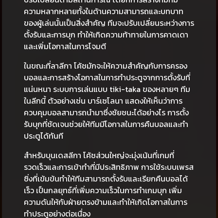
ความหลากหลายทั้งในด้านความสามารถและบทบาท
ของผู้เล่นนั้นเป็นสิ่งสำคัญ ทีมจะปรับเปลี่ยนระหว่างการ
ตั้งรับและการบุก ทำให้เกิดความท้าทายในการคาดเดา
และเพิ่มโอกาสในการโจมตี
ในขณะที่ลาลีกา โค้ชมักจะให้ความสำคัญกับการครอง
บอลและการสร้างโอกาสในการทำประตูจากการตั้งรับที่
แน่นหนา ระบบการเล่นแบบ tiki-taka ของหลายๆ ทีม
ในลีกนี้ ตัวอย่างเช่น บาร์เซโลนา แสดงให้เห็นว่าการ
ควบคุมบอลสามารถนำมาซึ่งชัยชนะได้อย่างไร การตั้ง
รับบุกที่ชัดเจนช่วยให้ทีมมีโอกาสในการคืนบอลและทำ
ประตูได้ทันที
สำหรับบุนเดสลีกา โค้ชส่วนใหญ่จะมุ่งเน้นที่เกมที่
รวดเร็วและการเข้าทำที่มีประสิทธิภาพ การใช้ระบบเพรส
ซิ่งที่เข้มข้นทำให้ทีมสามารถตั้งรับและเรียกคืนบอลได้
เร็ว เป็นกลยุทธ์ที่เพิ่มความเร็วในการทำเกมบุก เพิ่ม
ความดันให้กับฝ่ายตรงข้ามและทำให้เกิดโอกาสในการ
ทำประตูอย่างต่อเนื่อง