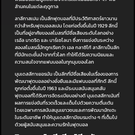
ล้านคนในแต่ละฤดูกาล
ลาลีกาสเปน เป็นลีกฟุตบอลที่มีประวัติศาสตร์ยาวนาน
กว่าสำหรับฟุตบอลสเปน โดยก่อตั้งขึ้นในปี 1929 ลีกนี้
เป็นที่อยู่อาศัยของสโมสรที่มีชื่อเสียงระดับโลกอย่าง
เรอัล มาดริด และ บาร์เซโลนา ซึ่งการแข่งขันระหว่าง
สองสโมสรนี้มักถูกเรียกว่า เอล กลาซิโก้ ลาลีกาเป็นลีก
ที่มีนักเตะชั้นนำจากทั่วโลก ทำให้ได้รับความนิยมและ
ความสนใจจากแฟนบอลในทุกมุมของโลก
บุนเดสลีกาเยอรมัน เป็นลีกที่มีชื่อเสียงในเรื่องของการ
พัฒนาฟุตบอลอย่างยั่งยืนและมีแฟนบอลที่ภักดี ลีกนี้
ถูกก่อตั้งขึ้นในปี 1963 และมีระบบสนับสนุนคลับ
ฟุตบอลที่ได้รับการจัดระเบียบอย่างดี บุนเดสลีกาเน้นที่
ผลการแข่งขันที่รวดเร็วและเต็มไปด้วยความตื่นเต้น
โดยเฉพาะการสนับสนุนเยาวชนและการพัฒนานักเตะ
ในระดับอาชีพ ทำให้บุนเดสลีกามีชมรมต่าง ๆ ที่เต็มไป
ด้วยผู้สนับสนุนและความรักในฟุตบอล