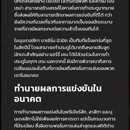
นักเตะหลักอย่าง โรเบิร์ต เลวานดอฟสกี้ และคาริม เบน
เซม่า สามารถสร้างสรรค์โอกาสในการทำประตูมากมาย
ซึ่งส่งผลให้ทีมสามารถรักษาผลการแข่งขันที่ดีได้ ทว่า
ยังมีความกังวลเกี่ยวกับอาการบาดเจ็บของนักเตะบาง
รายที่อาจมีผลกระทบต่อความสำเร็จของทีมได้
ในบุนเดสลีกา บาเยิร์น มิวนิค เป็นทีมที่แข็งแกร่งที่สุด
ในลีกปีนี้ โดยสามารถทำประตูได้มากถึงหลายสิบลูก
นักเตะสำคัญอย่าง แฮร์รี่ เคน ได้มีส่วนร่วมในการทำ
ประตูในทุกๆ เกม นอกจากนี้ ยังมีการพิจารณาถึงการ
เปลี่ยนแปลงในทีมที่อาจมีผลถึงฟอร์มการเล่นของพวก
เขาในอนาคต
ทำนายผลการแข่งขันใน
อนาคต
การทำนายผลการแข่งขันในพรีเมียร์ลีก, ลาลีกา และบุ
นเดสลีกาไม่ใช่เพียงแค่การคาดเดา แต่เป็นกระบวนการ
ที่มีระเบียบ ซึ่งอิงตามฟอร์มการเล่นล่าสุดและสถิติต่าง