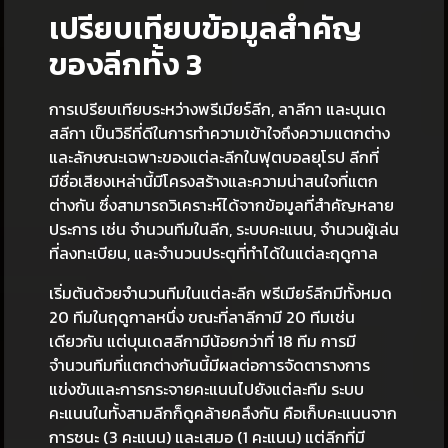
เปรียบเทียบข้อมูลสำคัญ
ของลีกทั้ง 3
การเปรียบเทียบระหว่างพรีเมียร์ลีก, ลาลีกา และบุนเด
สลีกา เป็นวิธีที่ดีในการทำความเข้าใจถึงความแตกต่าง
และลักษณะเฉพาะของแต่ละลีกในฟุตบอลยุโรป ลีกที่
มีชื่อเสียงเหล่านี้มีโครงสร้างและความน่าสนใจที่แตก
ต่างกัน ซึ่งสามารถวิเคราะห์ได้จากข้อมูลที่สำคัญหลาย
ประการ เช่น จำนวนทีมในลีก, ระบบคะแนน, จำนวนผู้เล่น
ที่ลงทะเบียน, และจำนวนประตูที่ทำได้ในแต่ละฤดูกาล
เริ่มต้นด้วยจำนวนทีมในแต่ละลีก พรีเมียร์ลีกมีทั้งหมด
20 ทีมในฤดูกาลหนึ่ง ขณะที่ลาลีกามี 20 ทีมเช่น
เดียวกัน แต่บุนเดสลีกามีน้อยกว่าที่ 18 ทีม การมี
จำนวนทีมที่แตกต่างกันนี้มีผลต่อการจัดตารางการ
แข่งขันและการกระจายคะแนนไปยังแต่ละทีม ระบบ
คะแนนในทั้งสามลีกก็ดูคล้ายคลึงกัน คือเก็บคะแนนจาก
การชนะ (3 คะแนน) และเสมอ (1 คะแนน) แต่ลีกที่มี