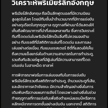
วิเคราะห์พรีเมียร์ลีกอังกฤษ
พรีเมียร์ลีกอังกฤษ ถือเป็นลีกฟุตบอลที่มีความนิยม
สูงสุดในโลก โดยมีทีมชั้นนำจำนวนมากที่มีการแข่งขัน
อย่างดุเดือดในทุกฤดูกาล ฤดูกาลที่ผ่านมาได้แสดงให้
เห็นถึงพัฒนาการที่น่าทึ่งของหลายทีม ซึ่งการวิเคราะห์
ทีมที่โดดเด่นในพรีเมียร์ลีกเป็นสิ่งที่ไม่ควรมองข้าม
อย่าง ทีมเชลซีที่มีสถิติการเล่นที่โดดเด่น และการลง
เล่นอย่างต่อเนื่อง, ทีมแมนเชสเตอร์ ซิตี้ที่แสดงให้เห็น
ถึงความแข็งแกร่งในด้านความสามารถในการทำประตู,
รวมถึงทีมลิเวอร์พูลที่มีผู้เล่นที่มีความสามารถที่โดด
เด่นเช่น โมฮาเหม็ด ซาลาห์
การพิจารณาฟอร์มการเล่นของทีมในการแข่งขัน
พรีเมียร์ลีกรวมถึงสถิติการทำประตู, จำนวนประตูที่เสีย,
และอัตราการคว้าชัยชนะ มีความสำคัญอย่างยิ่งในการ
เดิมพันหรือวางแผนการเชียร์ โดยเฉพาะอย่างยิ่งในช่วง
ท้ายฤดูกาลที่การแข่งขันเพื่อชิงตำแหน่งแชมป์หรือการ
หลีกหนีจากการตกชั้นอย่างเข้มข้น นอกจากนี้ สถิติการ