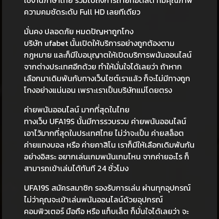
ใช้งานภาษาไทย รวมไปถึงการถ่ายทอดสด ที่มีคุณภาพ
ความคมชัดระดับ Full HD เลยทีเดียว
มั่นคง ปลอดภัย หมดปัญหาถูกโกง
บริษัท ufabet นั้นเปิดให้บริการอย่างถูกต้องตาม
กฎหมาย และก็มีใบอนุญาตให้เปิดบริการพนันออนไลน์
จากต่างประเทศอีกด้วย ทำให้มั่นใจได้เลยว่า ถ้าหาก
เลือกมาเดิมพันกับทางเว็บไซต์เราแล้ว ก็จะไม่มีทางถูก
โกงอย่างแน่นอน เพราะเราเป็นบริษัทแม่โดยตรง
ค่ายพนันออนไลน์ มากที่สุดในไทย
ทางเว็บ
UFA19S
นั้นมีการรวบรวม ค่ายพนันออนไลน์
เอาไว้มากที่สุดในประเทศไทย ไม่ว่าจะเป็น ค่ายสล็อต
ค่ายแทงบอล หรือ ค่ายคาสิโน เราก็มีให้เลือกเดิมพันกัน
อย่างอิสระ อยากเล่นเกมพนันเกมไหน จากค่ายอะไร ก็
สามารถเข้าเล่นได้ทันที 24 ชั่วโมง
UFA19S สมัครสมาชิก รองรับการเล่น ผ่านทุกอุปกรณ์
ไม่ว่าคุณจะเข้าเล่นพนันออนไลน์ด้วยอุปกรณ์
คอมพิวเตอร์ มือถือ หรือ แท็บเล็ต ก็มั่นใจได้เลยว่า จะ